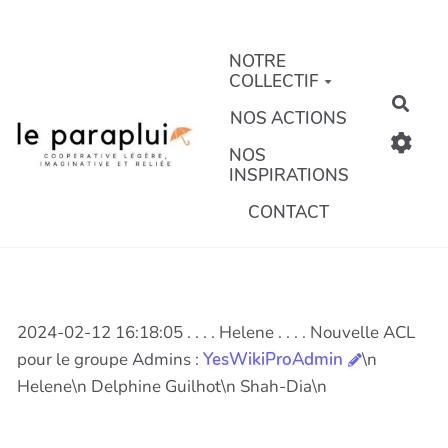
Aller au contenu principal
NOTRE
COLLECTIF
Rech
NOS ACTIONS
NOS
INSPIRATIONS
CONTACT
2024-02-12 16:18:05 . . . . Helene . . . . Nouvelle ACL
pour le groupe Admins :
YesWikiProAdmin
\n
Helene\n Delphine Guilhot\n Shah-Dia\n