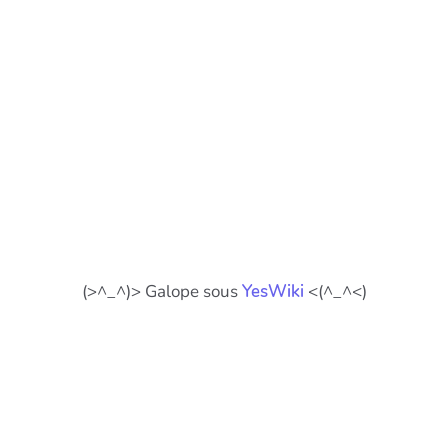
(>^_^)> Galope sous
YesWiki
<(^_^<)