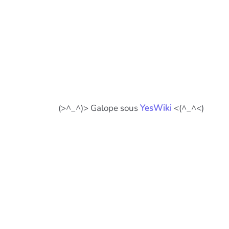
(>^_^)> Galope sous
YesWiki
<(^_^<)