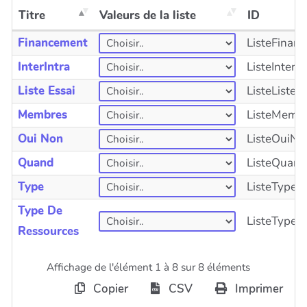
Titre
Valeurs de la liste
ID
Financement
ListeFinan
InterIntra
ListeInterin
Liste Essai
ListeListeE
Membres
ListeMemb
Oui Non
ListeOuiNo
Quand
ListeQuand
Type
ListeType
Type De
ListeTypeD
Ressources
Affichage de l'élément 1 à 8 sur 8 éléments
Copier
CSV
Imprimer