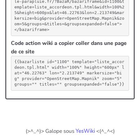
le-parapluie.fr/?BazaR/bazariframe&id=1100&t
emplate=liste_accordeon.tpl.html&width=100%2
5&height=600px&lat=46.22763&lon=2.213749&mar
kersize=big&provider=OpenStreetMap.Mapnik&zo
om=5&groups=&titles=&groupsexpanded=false">
</bazariframe>
Code action wiki a copier coller dans une page
de ce site
{{bazarliste id="1100" template="liste_accor
deon.tpl.html" width="100%" height="600px" l
at="46.22763" lon="2.213749" markersize="bi
g" provider="OpenStreetMap.Mapnik" zoom="5" 
groups="" titles="" groupsexpanded="false"}}
(>^_^)> Galope sous
YesWiki
<(^_^<)