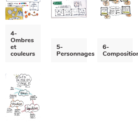
4-
Ombres
et
5-
6-
couleurs
Personnages
Compositio