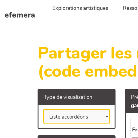
Aller au contenu principal
Explorations artistiques
Resso
efemera
Partager les
(code embed
Type de visualisation
Pré
ga