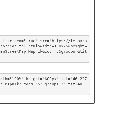
fullscreen="true" src="https://le-para
ccordeon.tpl.html&width=100%25&height=
penStreetMap.Mapnik&zoom=5&groups=&tit
idth="100%" height="600px" lat="46.227
ap.Mapnik" zoom="5" groups="" titles