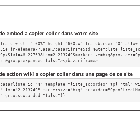
e embed a copier coller dans votre site
iframe width="100%" height="600px" frameborder="0" allow
luie.fr/efemera/?BazaR/bazariframe&id=4&template=liste_a
00px&lat=46.22763&lon=2.213749&markersize=big&provider=O
es=&groupsexpanded=false"></bazariframe>
e action wiki a copier coller dans une page de ce site
{bazarliste id="4" template="liste_accordeon.tpl.html" w
3" lon="2.213749" markersize="big" provider="OpenStreetM
"" groupsexpanded="false"}}