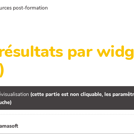
urces post-formation
 résultats par wi
)
visualisation
(cette partie est non cliquable, les paramê
uche)