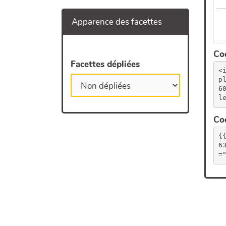
Apparence des facettes
Cod
Facettes dépliées
<
p
6
l
Cod
{
6
=