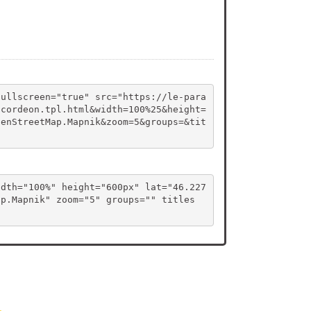
fullscreen="true" src="https://le-para
ccordeon.tpl.html&width=100%25&height=
penStreetMap.Mapnik&zoom=5&groups=&tit
idth="100%" height="600px" lat="46.227
ap.Mapnik" zoom="5" groups="" titles