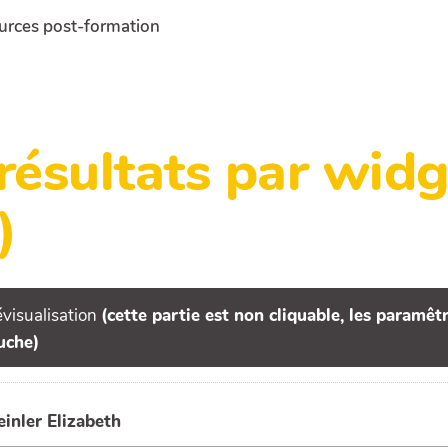
urces post-formation
 résultats par wi
)
visualisation
(cette partie est non cliquable, les paramê
uche)