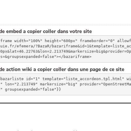
e embed a copier coller dans votre site
iframe width="100%" height="600px" frameborder="0" allow
luie.fr/efemera/?BazaR/bazariframe&id=1&template=liste_a
00px&lat=46.22763&lon=2.213749&markersize=big&provider=O
es=&groupsexpanded=false"></bazariframe>
e action wiki a copier coller dans une page de ce site
{bazarliste id="1" template="liste_accordeon.tpl.html" w
3" lon="2.213749" markersize="big" provider="OpenStreetM
"" groupsexpanded="false"}}