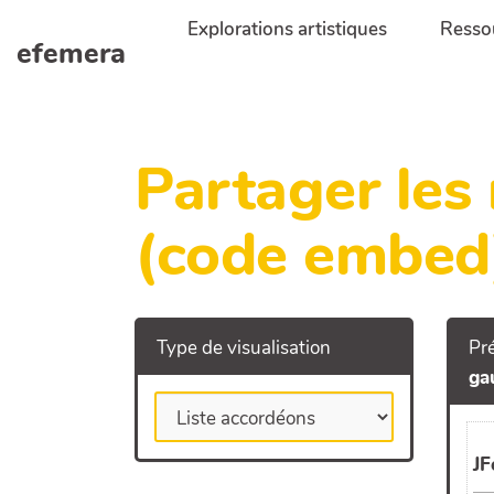
Aller au contenu principal
Explorations artistiques
Resso
efemera
Partager les
(code embed
Type de visualisation
Pré
ga