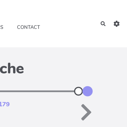
Recherch
NS
CONTACT
iche
.179