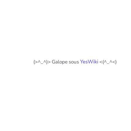
(>^_^)> Galope sous
YesWiki
<(^_^<)