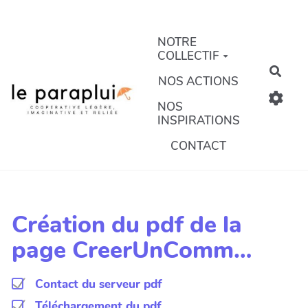
Aller au contenu principal
NOTRE
COLLECTIF
Rech
NOS ACTIONS
NOS
INSPIRATIONS
CONTACT
Création du pdf de la
page CreerUnComm…
Contact du serveur pdf
Téléchargement du pdf