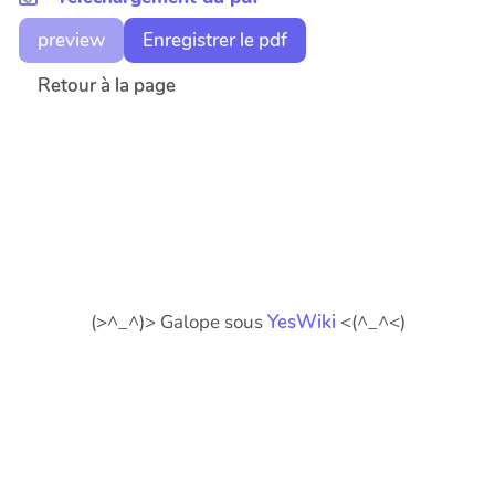
preview
Enregistrer le pdf
Retour à la page
(>^_^)> Galope sous
YesWiki
<(^_^<)