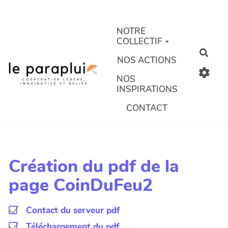
Aller au contenu principal
NOTRE
COLLECTIF
Rech
NOS ACTIONS
NOS
INSPIRATIONS
CONTACT
Création du pdf de la
page CoinDuFeu2
Contact du serveur pdf
Téléchargement du pdf