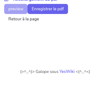
preview
Enregistrer le pdf
Retour à la page
(>^_^)> Galope sous
YesWiki
<(^_^<)